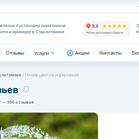
вление и установка памятников
З
в
нита и мрамора в Стерлитамаке
Отзывы
Акции
Контакты
Бл
Услуги
ерлитамаке
/
Полив цветов и деревьев
вьев
9
— 350 отзывов