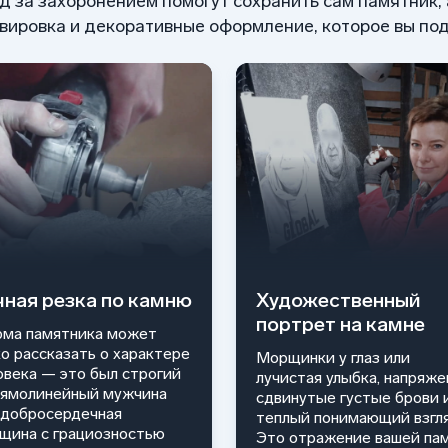
од за захоронением помогут сохранить сам памятник,
ировка и декоративные оформление, которое вы под
чная резка по камню
Художественный
портрет на камне
ма памятника может
ко рассказать о характере
Морщинки у глаз или
овека — это был строгий
лучистая улыбка, напряже
рямолинейный мужчина
сдвинутые густые брови 
 добросердечная
теплый понимающий взгля
щина с грациозностью
Это отражение вашей па