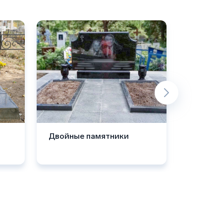
Двойные памятники
Комбин
памятн