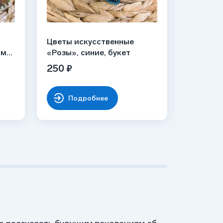
Цветы искусственные
Мраморн
м»,
«Розы», синие, букет
кет
Материал
250 ₽
Камень: 
9 900 ₽
Подробнее
По