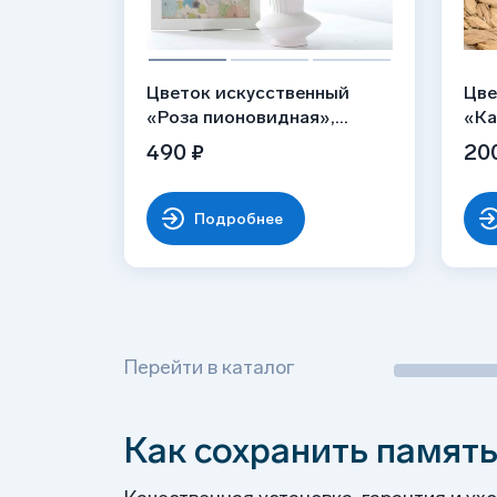
Цветок искусственный
Цве
«Роза пионовидная»,
«Ка
молочно-розовая,
гол
490 ₽
20
одиночный
Подробнее
Перейти в каталог
Как сохранить память