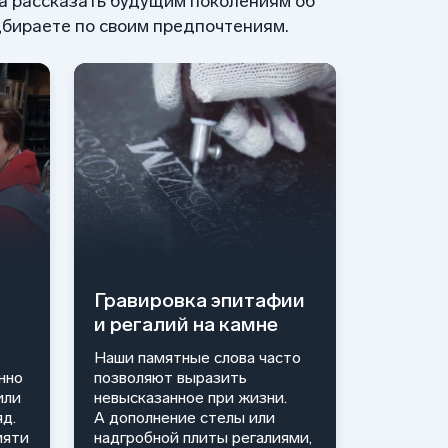
 а рассказать будущим поколениям об
бираете по своим предпочтениям.
Гравировка эпитафии
и регалий на камне
Наши памятные слова часто
нно
позволяют выразить
или
невысказанное при жизни.
д.
А дополнение стелы или
мяти
надгробной плиты регалиями,