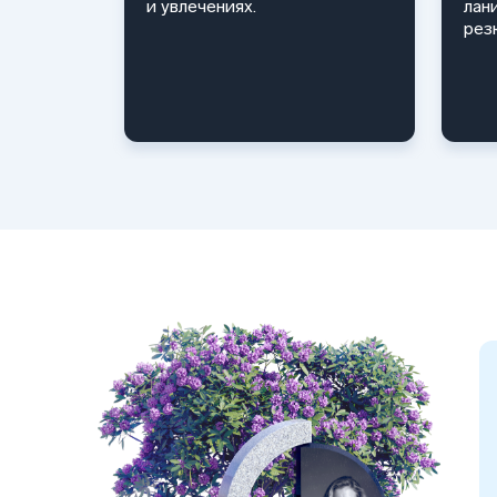
и увлечениях.
лан
рез