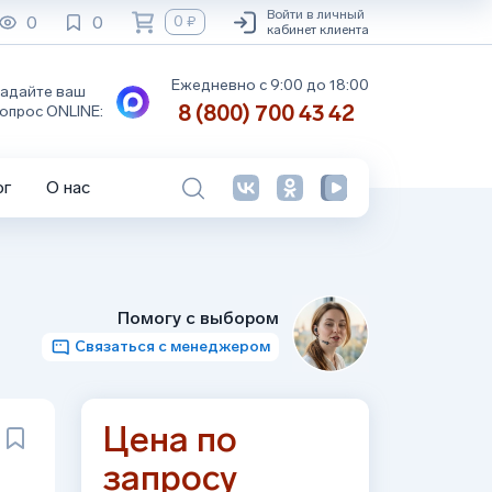
Войти в личный
0
0
0 ₽
кабинет клиента
Ежедневно с 9:00 до 18:00
адайте ваш
8 (800) 700 43 42
опрос ONLINE:
ог
О нас
Помогу с выбором
Связаться с менеджером
Цена по
запросу