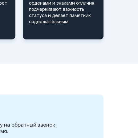
рет
орденами и знаками отличия
подчеркивают важность
статуса и делает памятник
содержательным
ку на обратный звонок
мя.