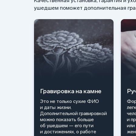
Качественная установка, гарантия и ух
ушедшем поможет дополнительная грав
Гравировка на камне
Ру
Это не только сухие ФИО
Фор
и даты жизни.
лег
Дополнительной гравировкой
чел
можно показать больше
и п
об ушедшем — его пути
или
и достижениях, о работе
жен