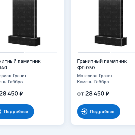
 рисунок;
рождений;
иям: не выцветает на солнце,
лгие десятилетия;
ти;
ого блеска;
никами, с надгробными плитами и т.д.
нитный памятник
Гранитный памятник
140
ФГ-030
риал: Гранит
Материал: Гранит
ень: Габбро
Камень: Габбро
28 450 ₽
от 28 450 ₽
Подробнее
Подробнее