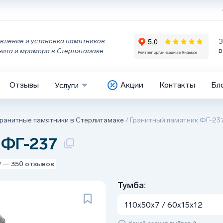
вление и установка памятников
З
в
нита и мрамора в Стерлитамаке
Отзывы
Акции
Контакты
Бл
Услуги
Гранитные памятники в Стерлитамаке
/
Гранитный памятник ФГ-23
 ФГ-237
9
— 350 отзывов
Тумба:
110x50x7 / 60x15x12