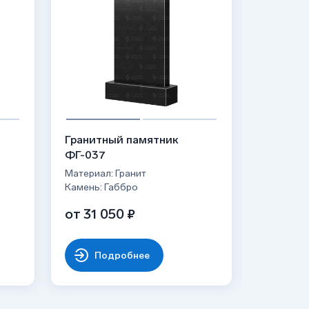
Гранитный памятник
Гранитн
ФГ-037
ФГ-189
Материал: Гранит
Материал:
Камень: Габбро
Камень: 
от 31 050 ₽
от 97 
Подробнее
По