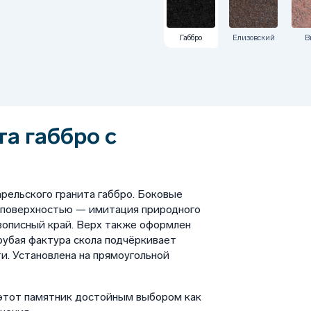
Габбро
Елизовский
В
а габбро с
м
рельского гранита габбро. Боковые
 поверхностью — имитация природного
вописный край. Верх также оформлен
рубая фактура скола подчёркивает
и. Установлена на прямоугольной
этот памятник достойным выбором как