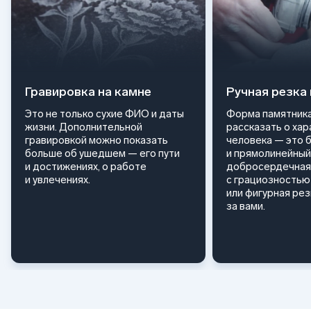
Гравировка на камне
Ручная резка
Это не только сухие ФИО и даты
Форма памятника
жизни. Дополнительной
рассказать о ха
гравировкой можно показать
человека — это 
больше об ушедшем — его пути
и прямолинейный
и достижениях, о работе
добросердечная
и увлечениях.
с грациозностью 
или фигурная ре
за вами.