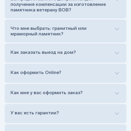
Тумба (постамент, на который при помощи
получения компенсации за изготовление
штыря устанавливается стела)
памятника ветерану ВОВ?
Цветник (обрамление могилки, бывает, что
от цветника отказываются)
Обработка и сверловка комплекта
Что мне выбрать: гранитный или
Расположение символа веры (крестик или
мраморный памятник?
полумесяц)
Нанесение портрета (портрет можно заменить
Как заказать выезд на дом?
на символ веры или вовсе портрет не рисовать)
Гравировка ФИО и дат жизни (шрифт может быть
как классический прямой, так и под наклоном или
прописной)
Как оформить Online?
Установка памятника на кладбище
Лично приехать в один из офисов
Оформить заказ удаленно (online)
Как мне у вас оформить заказ?
Заказать бесплатный выезд менеджера на дом
Лично приехать в один из офисов
Оформить заказ удаленно (online)
У вас есть гарантии?
Заказать бесплатный выезд менеджера на дом