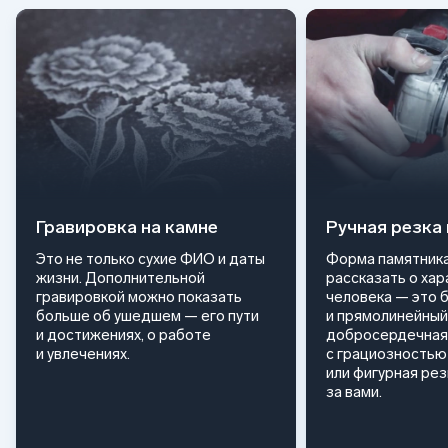
Гравировка на камне
Ручная резка
Это не только сухие ФИО и даты
Форма памятника
жизни. Дополнительной
рассказать о ха
гравировкой можно показать
человека — это 
больше об ушедшем — его пути
и прямолинейный
и достижениях, о работе
добросердечная
и увлечениях.
с грациозностью 
или фигурная ре
за вами.